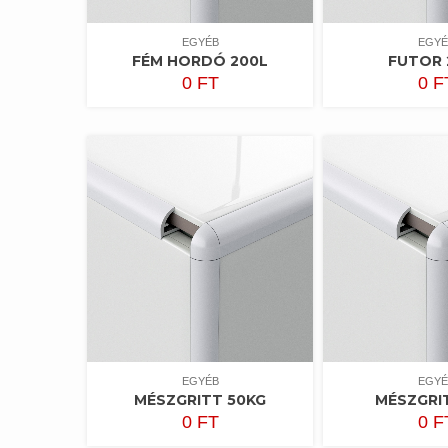
EGYÉB
EGYÉ
FÉM HORDÓ 200L
FUTOR 
0
FT
0
F
EGYÉB
EGYÉ
MÉSZGRITT 50KG
MÉSZGRI
0
FT
0
F