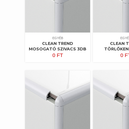
EGYÉB
EGYÉ
CLEAN TREND
CLEAN 
MOSOGATÓ SZIVACS 3DB
TÖRLŐKEN
0
FT
0
F