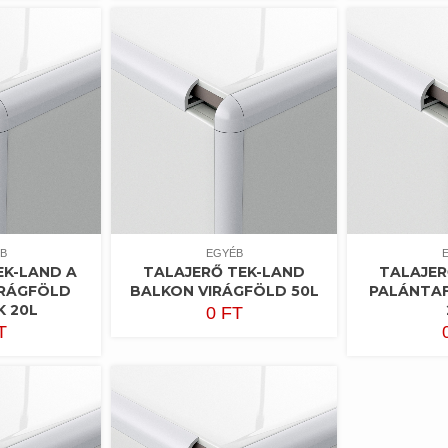
B
EGYÉB
EK-LAND A
TALAJERŐ TEK-LAND
TALAJER
IRÁGFÖLD
BALKON VIRÁGFÖLD 50L
PALÁNTA
K 20L
0
FT
T