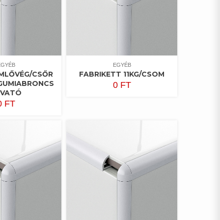
EGYÉB
EGYÉB
MLŐVÉG/CSŐR
FABRIKETT 11KG/CSOM
, GUMIABRONCS
0
FT
ÚVATÓ
0
FT