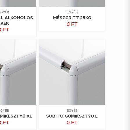
EGYÉB
EGYÉB
LL ALKOHOLOS
MÉSZGRITT 25KG
, KÉK
0
FT
0
FT
EGYÉB
EGYÉB
MIKESZTYŰ XL
SUBITO GUMIKSZTYŰ L
0
FT
0
FT