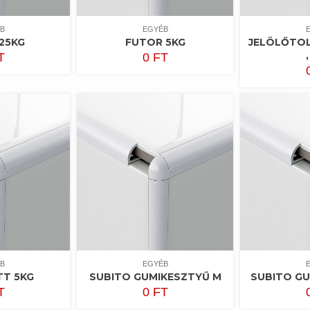
B
EGYÉB
25KG
FUTOR 5KG
JELÖLŐTO
T
0
FT
B
EGYÉB
TT 5KG
SUBITO GUMIKESZTYŰ M
SUBITO GU
T
0
FT