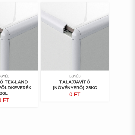
EGYÉB
EGYÉB
Ő TEK-LAND
TALAJJAVÍTÓ
FÖLDKEVERÉK
(NÖVÉNYERŐ) 25KG
20L
0
FT
0
FT