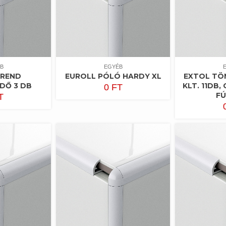
B
EGYÉB
TREND
EUROLL PÓLÓ HARDY XL
EXTOL TÖ
DŐ 3 DB
KLT. 11DB
0
FT
F
T