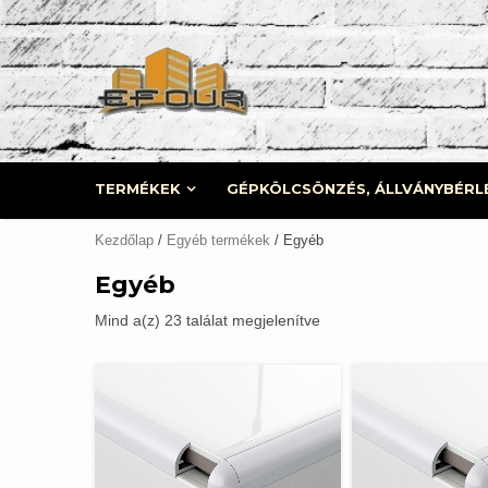
Skip
to
content
TERMÉKEK
GÉPKÖLCSÖNZÉS, ÁLLVÁNYBÉRL
Kezdőlap
/
Egyéb termékek
/ Egyéb
Egyéb
Mind a(z) 23 találat megjelenítve