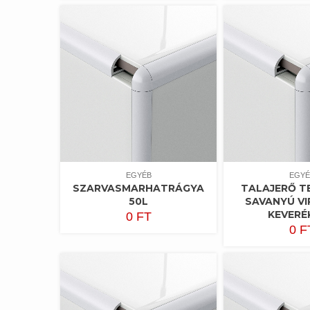
EGYÉB
EGYÉ
SZARVASMARHATRÁGYA
TALAJERŐ T
50L
SAVANYÚ V
KEVERÉ
0
FT
0
F