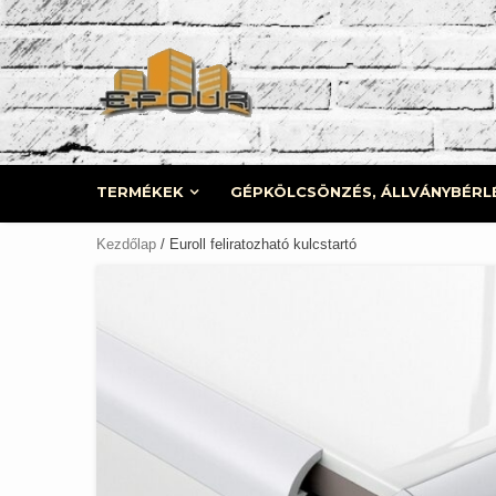
Skip
to
content
TERMÉKEK
GÉPKÖLCSÖNZÉS, ÁLLVÁNYBÉRL
Kezdőlap
/ Euroll feliratozható kulcstartó