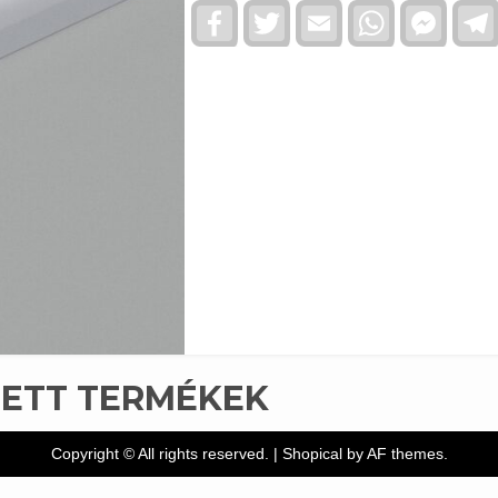
Facebook
Twitter
Email
WhatsApp
Faceb
Messe
TETT TERMÉKEK
Copyright © All rights reserved.
|
Shopical
by AF themes.