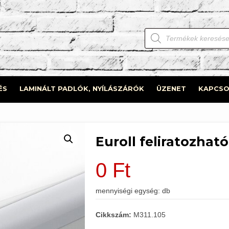
Products
search
ÉS
LAMINÁLT PADLÓK, NYÍLÁSZÁRÓK
ÜZENET
KAPCSO
Euroll feliratozhat
0
Ft
mennyiségi egység: db
Cikkszám:
M311.105