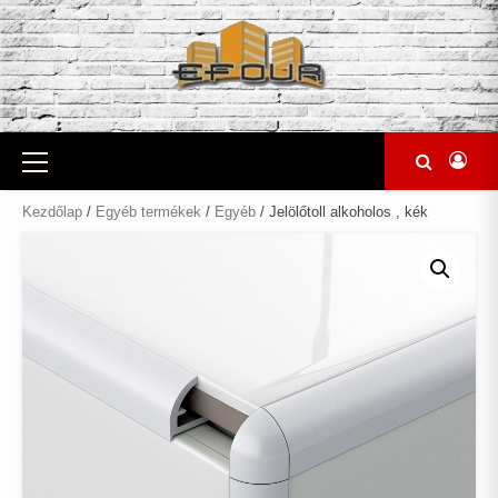
Skip
to
content
Primary
Menu
Kezdőlap
/
Egyéb termékek
/
Egyéb
/ Jelölőtoll alkoholos , kék