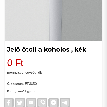
Jelölőtoll alkoholos , kék
0
Ft
mennyiségi egység: db
Cikkszám:
EF3850
Kategória:
Egyéb
Facebook
Twitter
Email
WhatsApp
Facebook
Telegram
Messenger