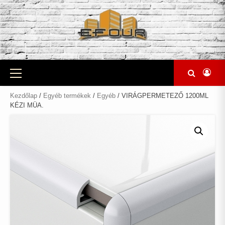
Skip
to
content
Primary
Menu
Kezdőlap
/
Egyéb termékek
/
Egyéb
/ VIRÁGPERMETEZŐ 1200ML
KÉZI MÜA.