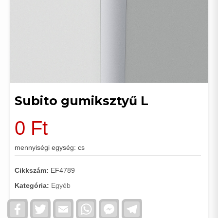
Subito gumiksztyű L
0
Ft
mennyiségi egység: cs
Cikkszám:
EF4789
Kategória:
Egyéb
Facebook
Twitter
Email
WhatsApp
Facebook
Telegram
Messenger