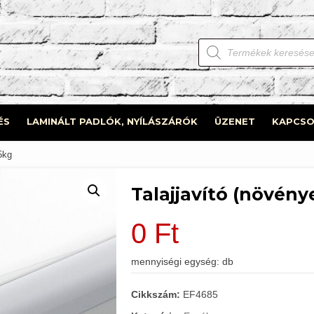
Products
search
ÉS
LAMINÁLT PADLÓK, NYÍLÁSZÁRÓK
ÜZENET
KAPCSO
5kg
Talajjavító (növény
0
Ft
mennyiségi egység: db
Cikkszám:
EF4685