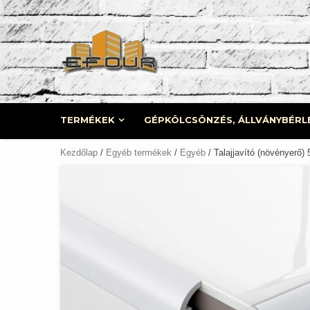
Skip
to
content
TERMÉKEK
GÉPKÖLCSÖNZÉS, ÁLLVÁNYBÉRL
Kezdőlap
/
Egyéb termékek
/
Egyéb
/ Talajjavító (növényerő) 