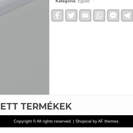
Kategória:
Egyéb
Facebook
Twitter
Email
WhatsApp
Faceb
Messe
TETT TERMÉKEK
Copyright © All rights reserved.
|
Shopical
by AF themes.