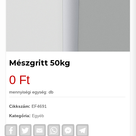
Mészgritt 50kg
0
Ft
mennyiségi egység: db
Cikkszám:
EF4691
Kategória:
Egyéb
Facebook
Twitter
Email
WhatsApp
Facebook
Telegram
Messenger