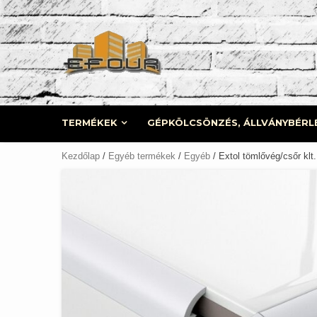
Skip
to
content
TERMÉKEK
GÉPKÖLCSÖNZÉS, ÁLLVÁNYBÉRL
Kezdőlap
/
Egyéb termékek
/
Egyéb
/ Extol tömlővég/csőr klt