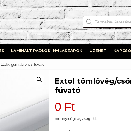
Products
search
ÉS
LAMINÁLT PADLÓK, NYÍLÁSZÁRÓK
ÜZENET
KAPCSO
. 11db, gumiabroncs fúvató
Extol tömlővég/csőr
fúvató
0
Ft
mennyiségi egység: klt