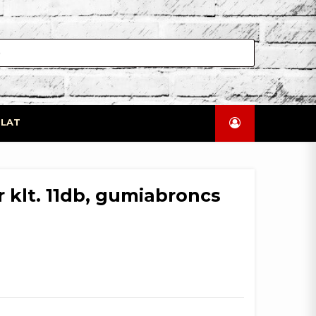
LAT
 klt. 11db, gumiabroncs