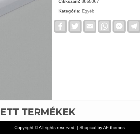
Cikkszám:
8865067
Kategória:
Egyéb
Facebook
Twitter
Email
WhatsApp
Faceb
Messe
TETT TERMÉKEK
Copyright © All rights reserved.
|
Shopical
by AF themes.