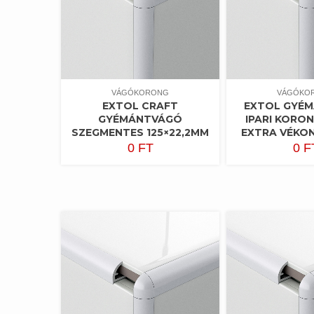
VÁGÓKORONG
VÁGÓKO
EXTOL CRAFT
EXTOL GYÉ
GYÉMÁNTVÁGÓ
IPARI KORO
SZEGMENTES 125×22,2MM
EXTRA VÉKON
0
FT
0
F