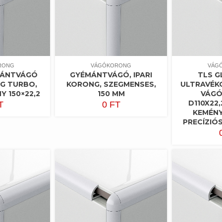
RONG
VÁGÓKORONG
VÁG
MÁNTVÁGÓ
GYÉMÁNTVÁGÓ, IPARI
TLS G
NG TURBO,
KORONG, SZEGMENSES,
ULTRAVÉK
Y 150×22,2
150 MM
VÁG
D110X22,
T
0
FT
KEMÉN
PRECÍZIÓ