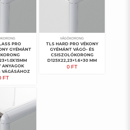
ÓKORONG
VÁGÓKORONG
LASS PRO
TLS HARD PRO VÉKONY
ONY GYÉMÁNT
GYÉMÁNT VÁGÓ- ÉS
ÓKORONG
CSISZOLÓKORONG
23×1.0X15MM
D125X22,23×1.6×30 MM
Y ANYAGOK
0
FT
S VÁGÁSÁHOZ
0
FT