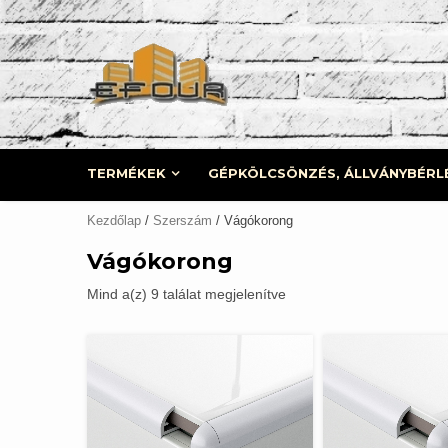
Skip
to
content
TERMÉKEK
GÉPKÖLCSÖNZÉS, ÁLLVÁNYBÉRL
Kezdőlap
/
Szerszám
/ Vágókorong
Vágókorong
Mind a(z) 9 találat megjelenítve