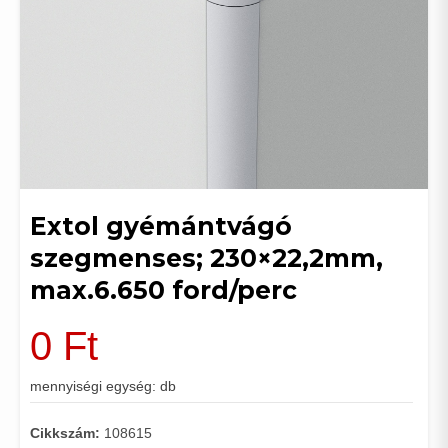
Extol gyémántvágó
szegmenses; 230×22,2mm,
max.6.650 ford/perc
0
Ft
mennyiségi egység: db
Cikkszám:
108615