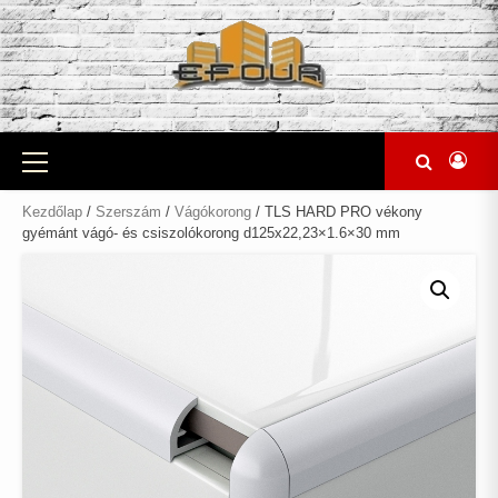
Skip
to
content
Primary
Menu
Kezdőlap
/
Szerszám
/
Vágókorong
/ TLS HARD PRO vékony
gyémánt vágó- és csiszolókorong d125x22,23×1.6×30 mm