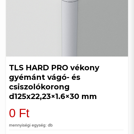
TLS HARD PRO vékony
gyémánt vágó- és
csiszolókorong
d125x22,23×1.6×30 mm
0
Ft
mennyiségi egység: db