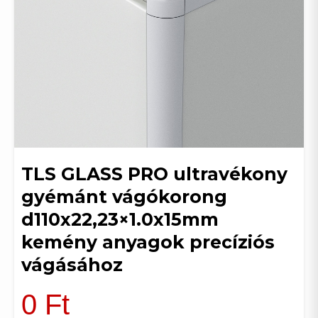
TLS GLASS PRO ultravékony
gyémánt vágókorong
d110x22,23×1.0x15mm
kemény anyagok precíziós
vágásához
0
Ft