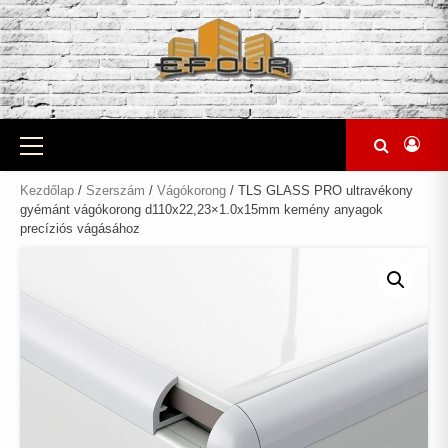
Skip
to
content
Primary
Menu
Kezdőlap
/
Szerszám
/
Vágókorong
/ TLS GLASS PRO ultravékony
gyémánt vágókorong d110x22,23×1.0x15mm kemény anyagok
precíziós vágásához