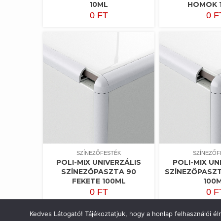
10ML
HOMOK 
0
FT
0
F
SZÍNEZŐFESTÉK
SZÍNEZŐF
POLI-MIX UNIVERZÁLIS
POLI-MIX UN
SZÍNEZŐPASZTA 90
SZÍNEZŐPASZT
FEKETE 100ML
100
0
FT
0
F
Kedves Látogató! Tájékoztatjuk, hogy a honlap felhasználói 