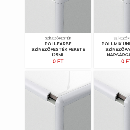
SZÍNEZŐFESTÉK
SZÍNEZŐF
POLI-FARBE
POLI-MIX UN
SZÍNEZŐFESTÉK FEKETE
SZÍNEZŐPA
125ML
NAPSÁRGA
0
FT
0
F