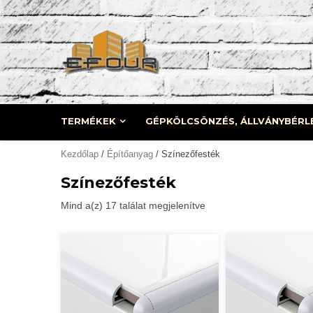
Skip
to
content
TERMÉKEK
GÉPKÖLCSÖNZÉS, ÁLLVÁNYBÉRL
Kezdőlap
/
Építőanyag
/ Színezőfesték
Színezőfesték
Mind a(z) 17 találat megjelenítve