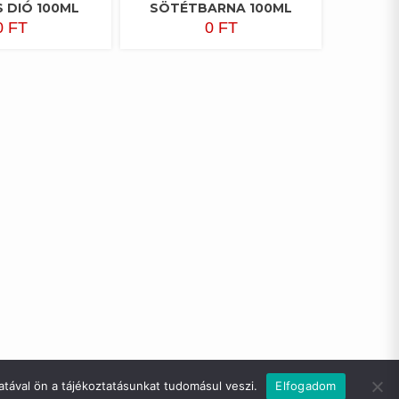
 DIÓ 100ML
SÖTÉTBARNA 100ML
0
FT
0
FT
tával ön a tájékoztatásunkat tudomásul veszi.
Elfogadom