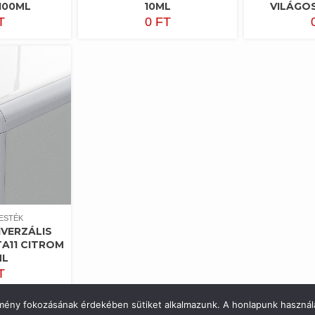
100ML
10ML
VILÁGOS
T
0
FT
ESTÉK
IVERZÁLIS
A11 CITROM
ML
T
élmény fokozásának érdekében sütiket alkalmazunk. A honlapunk használa
Copyright © All rights reserved.
|
Shopical
by AF themes.