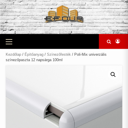
Skip
to
content
Primary
Menu
Kezdőlap
/
Építőanyag
/
Színezőfesték
/ Poli-Mix univerzális
színezőpaszta 12 napsárga 100ml