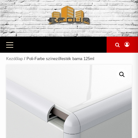
Skip
to
content
Primary
Menu
Kezdőlap
/ Poli-Farbe színezőfesték barna 125ml