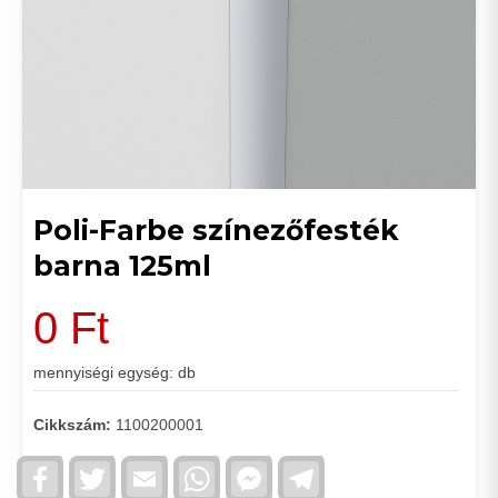
Poli-Farbe színezőfesték
barna 125ml
0
Ft
mennyiségi egység: db
Cikkszám:
1100200001
Facebook
Twitter
Email
WhatsApp
Facebook
Telegram
Messenger