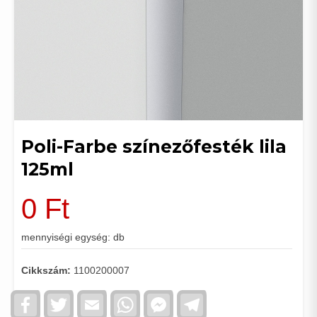
Poli-Farbe színezőfesték lila
125ml
0
Ft
mennyiségi egység: db
Cikkszám:
1100200007
Facebook
Twitter
Email
WhatsApp
Facebook
Telegram
Messenger