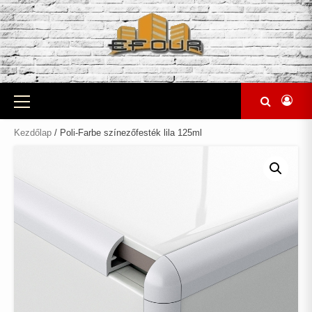
Skip
to
content
Primary
Menu
Kezdőlap
/ Poli-Farbe színezőfesték lila 125ml