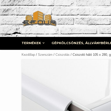
Skip
to
content
TERMÉKEK
GÉPKÖLCSÖNZÉS, ÁLLVÁNYBÉRL
Kezdőlap
/
Szerszám
/
Csiszolás
/ Csiszoló háló 105 x 280, 