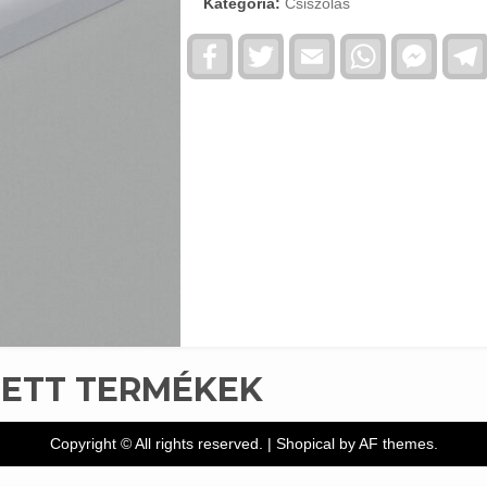
Kategória:
Csiszolás
Facebook
Twitter
Email
WhatsApp
Faceb
Messe
TETT TERMÉKEK
Copyright © All rights reserved.
|
Shopical
by AF themes.