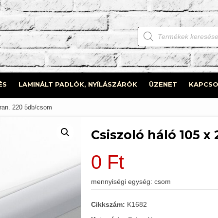
Products
search
ÉS
LAMINÁLT PADLÓK, NYÍLÁSZÁRÓK
ÜZENET
KAPCSO
gran. 220 5db/csom
Csiszoló háló 105 x
0
Ft
mennyiségi egység: csom
Cikkszám:
K1682