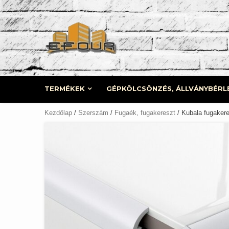
Skip
to
content
TERMÉKEK
GÉPKÖLCSÖNZÉS, ÁLLVÁNYBÉRL
Kezdőlap
/
Szerszám
/
Fugaék, fugakereszt
/ Kubala fugaker