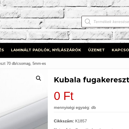
Products
search
ÉS
LAMINÁLT PADLÓK, NYÍLÁSZÁRÓK
ÜZENET
KAPCSO
eszt 70 db/csomag, 5mm-es
Kubala fugakeresz
0
Ft
mennyiségi egység: db
Cikkszám:
K1857