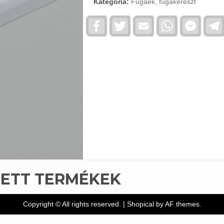
Kategória:
Fugaék, fugakereszt
Facebook
Twitter
Email
WhatsApp
Faceb
Messe
TETT TERMÉKEK
Copyright © All rights reserved.
|
Shopical
by AF themes.