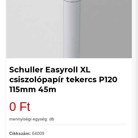
Schuller Easyroll XL
csiszolópapír tekercs P120
115mm 45m
0
Ft
mennyiségi egység: db
Cikkszám:
64009