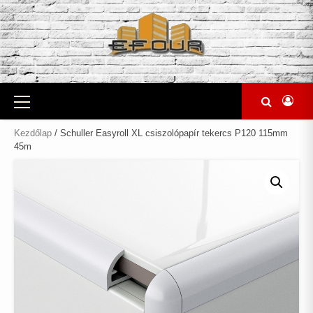
Skip
to
content
Primary
Menu
Kezdőlap
/ Schuller Easyroll XL csiszolópapír tekercs P120 115mm
45m