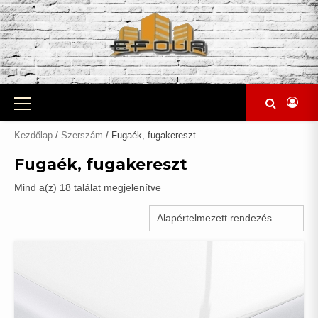
Skip
to
content
Primary
Menu
Kezdőlap
/
Szerszám
/ Fugaék, fugakereszt
Fugaék, fugakereszt
Mind a(z) 18 találat megjelenítve