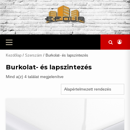
Skip
to
content
Primary
Menu
Kezdőlap
/
Szerszám
/ Burkolat- és lapszintezés
Burkolat- és lapszintezés
Mind a(z) 4 találat megjelenítve