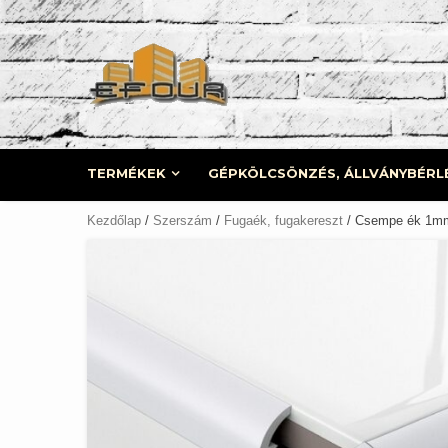
Skip
to
content
TERMÉKEK
GÉPKÖLCSÖNZÉS, ÁLLVÁNYBÉRL
Kezdőlap
/
Szerszám
/
Fugaék, fugakereszt
/ Csempe ék 1m