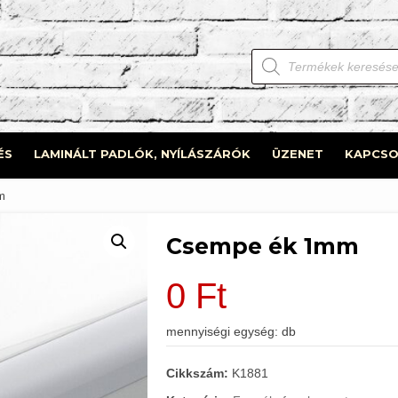
Products
search
ÉS
LAMINÁLT PADLÓK, NYÍLÁSZÁRÓK
ÜZENET
KAPCSO
m
Csempe ék 1mm
0
Ft
mennyiségi egység: db
Cikkszám:
K1881