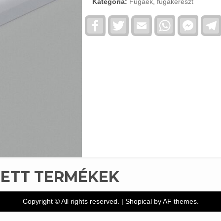
Kategória:
Fugaék, fugakereszt
Facebook
Twitter
Email
WhatsApp
Faceb
Messe
TETT TERMÉKEK
Copyright © All rights reserved.
|
Shopical
by AF themes.