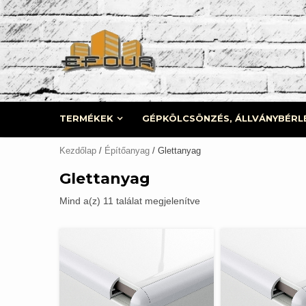
Skip
to
content
TERMÉKEK
GÉPKÖLCSÖNZÉS, ÁLLVÁNYBÉRL
Kezdőlap
/
Építőanyag
/ Glettanyag
Glettanyag
Mind a(z) 11 találat megjelenítve