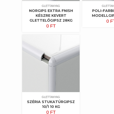
GLETTANYAG
GLETTA
NORGIPS EXTRA FNISH
POLI-FARB
KÉSZRE KEVERT
MODELLGIP
GLETTELŐGIPSZ 28KG
0
F
0
FT
GLETTANYAG
SZÉRIA STUKATÚRGIPSZ
10/1 10 KG
0
FT