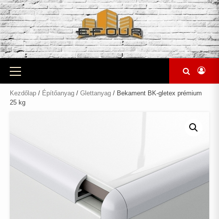
Skip
to
content
Primary
Menu
Kezdőlap
/
Építőanyag
/
Glettanyag
/ Bekament BK-gletex prémium
25 kg