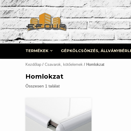
Skip
to
content
TERMÉKEK
GÉPKÖLCSÖNZÉS, ÁLLVÁNYBÉRL
Kezdőlap
/
Csavarok, kötőelemek
/ Homlokzat
Homlokzat
Összesen 1 találat