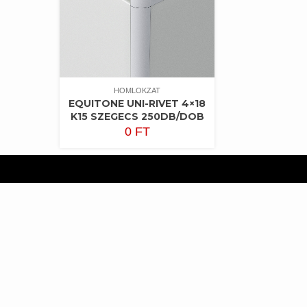
HOMLOKZAT
EQUITONE UNI-RIVET 4×18
K15 SZEGECS 250DB/DOB
0
FT