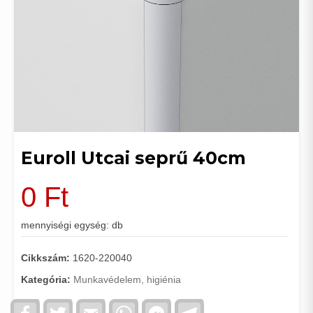
Euroll Utcai seprű 40cm
0
Ft
mennyiségi egység: db
Cikkszám:
1620-220040
Kategória:
Munkavédelem, higiénia
Facebook
Twitter
Email
WhatsApp
Facebook
Telegram