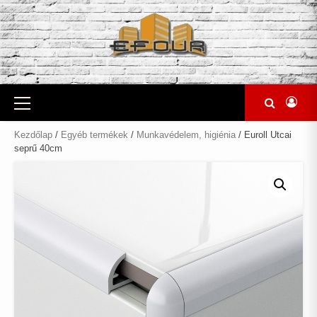
Skip
to
content
Primary
Menu
Kezdőlap
/
Egyéb termékek
/
Munkavédelem, higiénia
/ Euroll Utcai
seprű 40cm