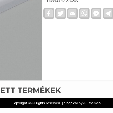
Cikkszám:
274245
Facebook
Twitter
Email
WhatsApp
Faceb
Messe
TETT TERMÉKEK
Copyright © All rights reserved.
|
Shopical
by AF themes.