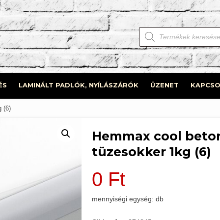
Products
search
ÉS
LAMINÁLT PADLÓK, NYÍLÁSZÁRÓK
ÜZENET
KAPCSO
 (6)
Hemmax cool beton
tüzesokker 1kg (6)
0
Ft
mennyiségi egység: db