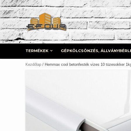
Skip
to
content
TERMÉKEK
GÉPKÖLCSÖNZÉS, ÁLLVÁNYBÉRL
Kezdőlap
/ Hemmax cool betonfesték vizes 10 tüzesokker 1kg