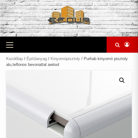
Skip
to
content
Primary
Menu
Kezdőlap
/
Építőanyag
/
Kinyomópisztoly
/ Purhab kinyomó pisztoly
alu,teflonos bevonattal awtool