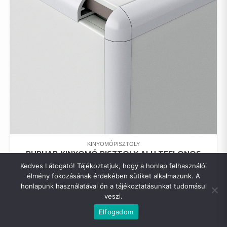
KINYOMÓPISZTOLY
PURHAB KINYOMÓ PISZTOLY ALU,TEFLONOS
BEVONATTAL AWTOOL
Kedves Látogató! Tájékoztatjuk, hogy a honlap felhasználói
0
FT
élmény fokozásának érdekében sütiket alkalmazunk. A
honlapunk használatával ön a tájékoztatásunkat tudomásul
veszi.
Copyright © All rights reserved.
|
Shopical
by AF themes.
Elfogadom