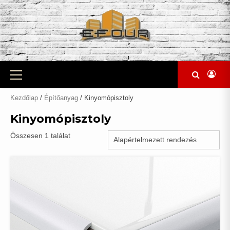
Skip
to
content
Primary
Menu
Kezdőlap
/
Építőanyag
/ Kinyomópisztoly
Kinyomópisztoly
Összesen 1 találat