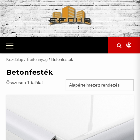
Skip
to
content
Primary
Menu
Kezdőlap
/
Építőanyag
/ Betonfesték
Betonfesték
Összesen 1 találat