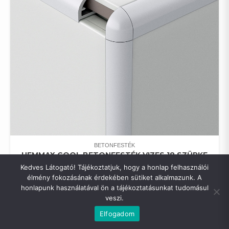
BETONFESTÉK
HEMMAX COOL BETONFESTÉK VIZES 18 SZÜRKE
5KG
Kedves Látogató! Tájékoztatjuk, hogy a honlap felhasználói
0
FT
élmény fokozásának érdekében sütiket alkalmazunk. A
honlapunk használatával ön a tájékoztatásunkat tudomásul
veszi.
Copyright © All rights reserved.
|
Shopical
by AF themes.
Elfogadom