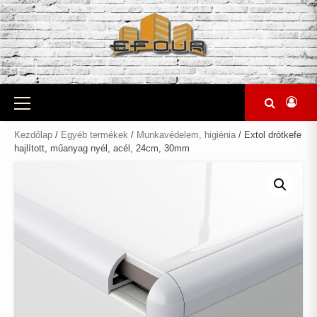
Skip
to
content
Primary
Menu
Kezdőlap
/
Egyéb termékek
/
Munkavédelem, higiénia
/ Extol drótkefe
hajlított, műanyag nyél, acél, 24cm, 30mm