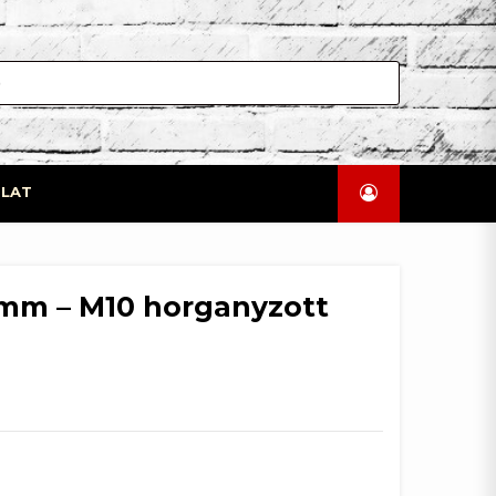
LAT
 mm – M10 horganyzott