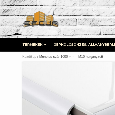
Skip
to
content
TERMÉKEK
GÉPKÖLCSÖNZÉS, ÁLLVÁNYBÉRL
Kezdőlap
/ Menetes szár 1000 mm – M10 horganyzott