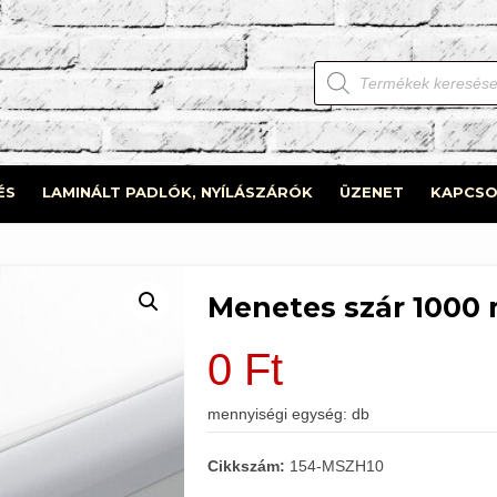
Products
search
ÉS
LAMINÁLT PADLÓK, NYÍLÁSZÁRÓK
ÜZENET
KAPCSO
Menetes szár 1000
0
Ft
mennyiségi egység: db
Cikkszám:
154-MSZH10