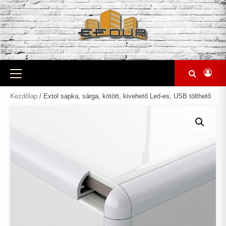
Skip
to
content
Primary
Menu
Kezdőlap
/ Extol sapka, sárga, kötött, kivehető Led-es, USB tölthető