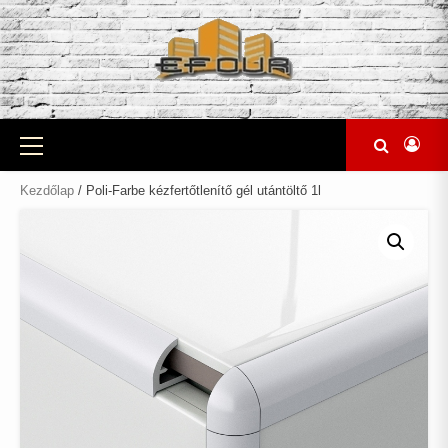
Skip
to
content
Primary
Menu
Kezdőlap
/ Poli-Farbe kézfertőtlenítő gél utántöltő 1l