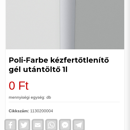
Poli-Farbe kézfertőtlenítő
gél utántöltő 1l
0
Ft
mennyiségi egység: db
Cikkszám:
1130200004
Facebook
Twitter
Email
WhatsApp
Facebook
Telegram
Messenger