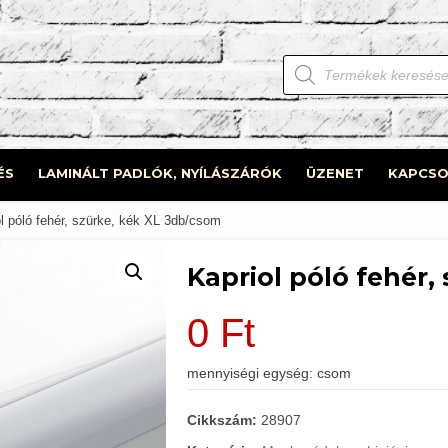
Products
search
ÉS
LAMINÁLT PADLÓK, NYÍLÁSZÁRÓK
ÜZENET
KAPCSO
l póló fehér, szürke, kék XL 3db/csom
Kapriol póló fehér,
0
Ft
mennyiségi egység: csom
Cikkszám:
28907