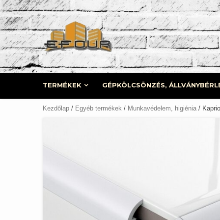
Skip
to
content
TERMÉKEK
GÉPKÖLCSÖNZÉS, ÁLLVÁNYBÉRL
Kezdőlap
/
Egyéb termékek
/
Munkavédelem, higiénia
/ Kaprio