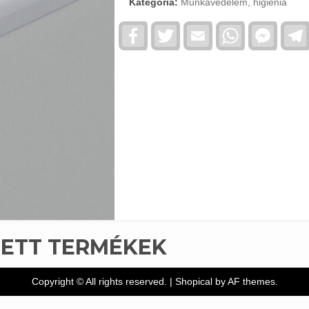
Kategória:
Munkavédelem, higiénia
Facebook
Twitter
Email
WhatsApp
Faceb
Messe
TETT TERMÉKEK
Copyright © All rights reserved.
|
Shopical
by AF themes.