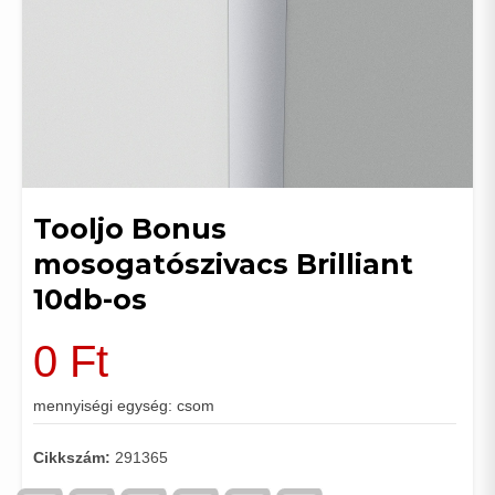
Tooljo Bonus
mosogatószivacs Brilliant
10db-os
0
Ft
mennyiségi egység: csom
Cikkszám:
291365