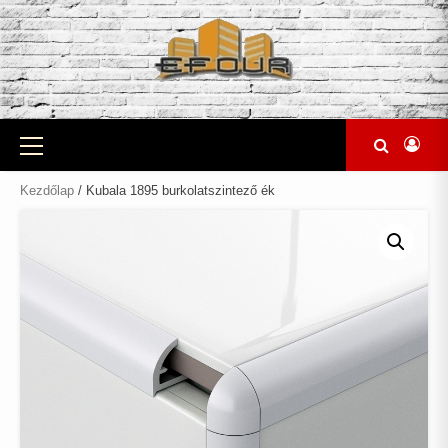
Skip
to
content
Primary
Menu
Kezdőlap
/ Kubala 1895 burkolatszintező ék