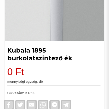
Kubala 1895
burkolatszintező ék
0
Ft
mennyiségi egység: db
Cikkszám:
K1895
Facebook
Twitter
Email
WhatsApp
Facebook
Telegram
Messenger