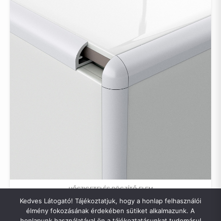
HŐSZIGETELÉS RÖGZÍTŐ ELEM
VÍZORROS PROFIL LÁBAZATI SÍNRE PVC HÁLÓVAL
Kedves Látogató! Tájékoztatjuk, hogy a honlap felhasználói
2,5 FM
élmény fokozásának érdekében sütiket alkalmazunk. A
0
FT
honlapunk használatával ön a tájékoztatásunkat tudomásul