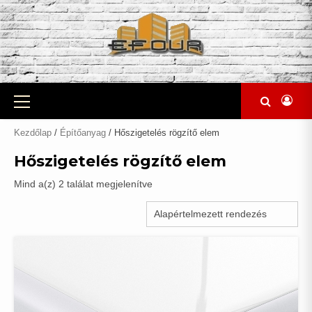
Skip
to
content
Primary
Menu
Kezdőlap
/
Építőanyag
/ Hőszigetelés rögzítő elem
Hőszigetelés rögzítő elem
Mind a(z) 2 találat megjelenítve