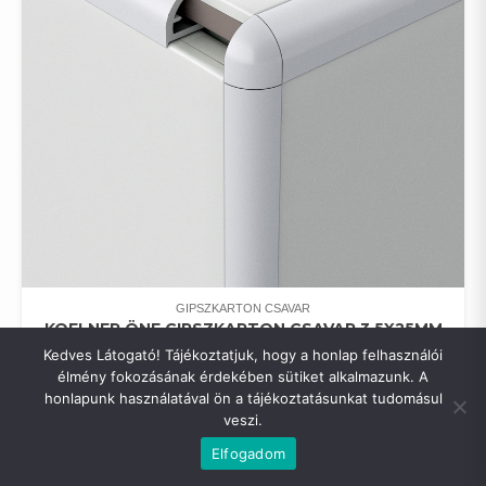
GIPSZKARTON CSAVAR
KOELNER ÖNF.GIPSZKARTON CSAVAR 3,5X25MM
250DB,MŰA.DOBOZ
Kedves Látogató! Tájékoztatjuk, hogy a honlap felhasználói
0
FT
élmény fokozásának érdekében sütiket alkalmazunk. A
honlapunk használatával ön a tájékoztatásunkat tudomásul
veszi.
Copyright © All rights reserved.
|
Shopical
by AF themes.
Elfogadom