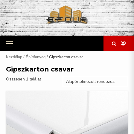
Skip
to
content
Primary
Menu
Kezdőlap
/
Építőanyag
/ Gipszkarton csavar
Gipszkarton csavar
Összesen 1 találat