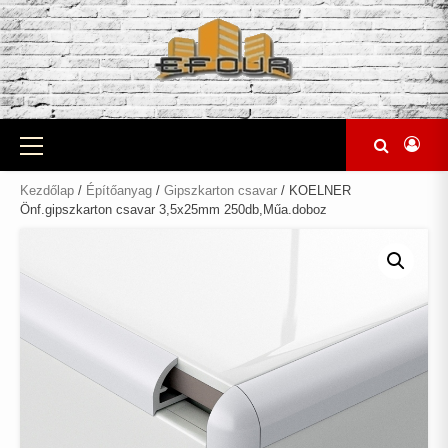
Skip
to
content
Primary
Menu
Kezdőlap
/
Építőanyag
/
Gipszkarton csavar
/ KOELNER
Önf.gipszkarton csavar 3,5x25mm 250db,Műa.doboz