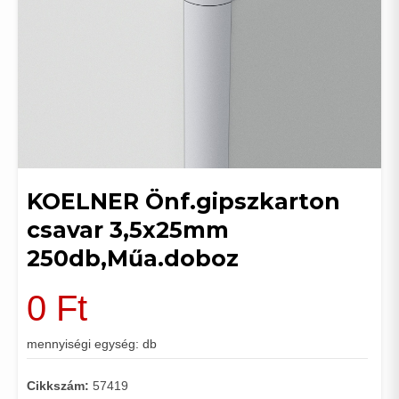
KOELNER Önf.gipszkarton
csavar 3,5x25mm
250db,Műa.doboz
0
Ft
mennyiségi egység: db
Cikkszám:
57419