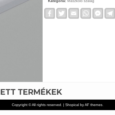
Kategória:
Maszkoló szalag
Facebook
Twitter
Email
WhatsApp
Faceb
Messe
TETT TERMÉKEK
Copyright © All rights reserved.
|
Shopical
by AF themes.