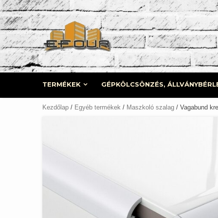
Skip
to
content
TERMÉKEK
GÉPKÖLCSÖNZÉS, ÁLLVÁNYBÉRL
Kezdőlap
/
Egyéb termékek
/
Maszkoló szalag
/ Vagabund kr