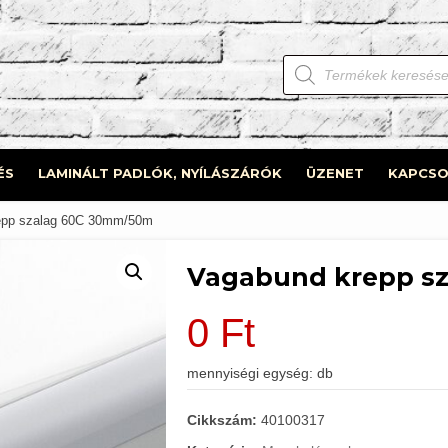
Products
search
ÉS
LAMINÁLT PADLÓK, NYÍLÁSZÁRÓK
ÜZENET
KAPCSO
epp szalag 60C 30mm/50m
Vagabund krepp s
0
Ft
mennyiségi egység: db
Cikkszám:
40100317