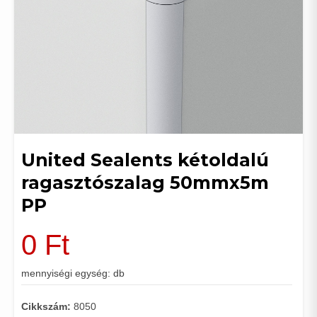
United Sealents kétoldalú
ragasztószalag 50mmx5m
PP
0
Ft
mennyiségi egység: db
Cikkszám:
8050