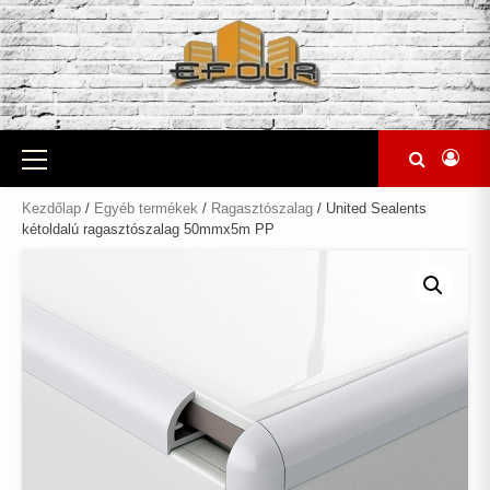
Skip
to
content
Primary
Menu
Kezdőlap
/
Egyéb termékek
/
Ragasztószalag
/ United Sealents
kétoldalú ragasztószalag 50mmx5m PP