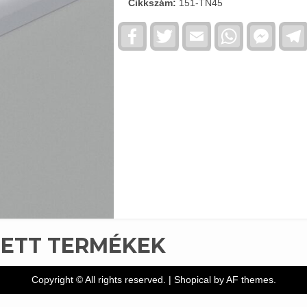
Cikkszám:
151-TN45
Facebook
Twitter
Email
WhatsApp
Faceb
Messe
TETT TERMÉKEK
Copyright © All rights reserved.
|
Shopical
by AF themes.