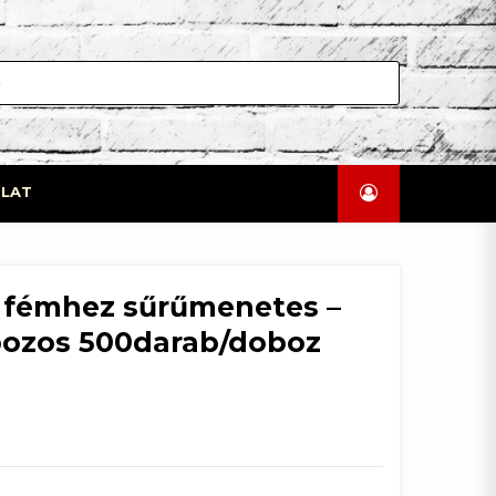
LAT
r fémhez sűrűmenetes –
ozos 500darab/doboz