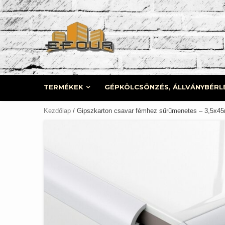
Skip
to
content
TERMÉKEK
GÉPKÖLCSÖNZÉS, ÁLLVÁNYBÉRL
Kezdőlap
/ Gipszkarton csavar fémhez sűrűmenetes – 3,5x