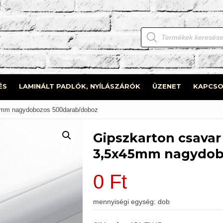
Products
search
ÉS
LAMINÁLT PADLÓK, NYÍLÁSZÁRÓK
ÜZENET
KAPCSO
45mm nagydobozos 500darab/doboz
Gipszkarton csava
3,5x45mm nagydob
0
Ft
mennyiségi egység: dob