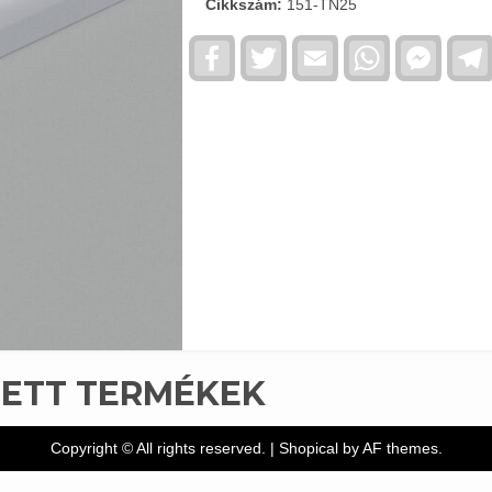
Cikkszám:
151-TN25
Facebook
Twitter
Email
WhatsApp
Faceb
Messe
TETT TERMÉKEK
Copyright © All rights reserved.
|
Shopical
by AF themes.