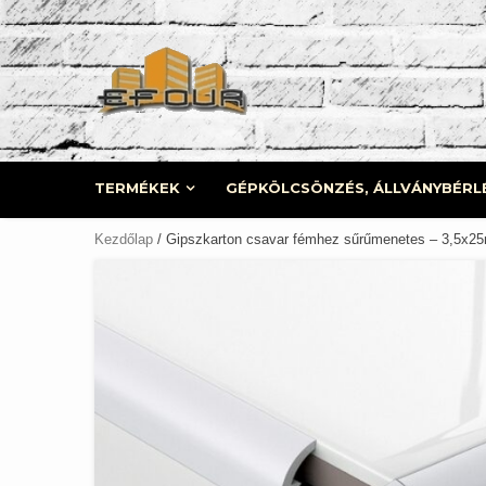
Skip
to
content
TERMÉKEK
GÉPKÖLCSÖNZÉS, ÁLLVÁNYBÉRL
Kezdőlap
/ Gipszkarton csavar fémhez sűrűmenetes – 3,5x