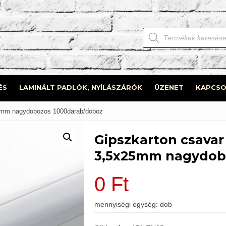
Products
search
ÉS
LAMINÁLT PADLÓK, NYÍLÁSZÁRÓK
ÜZENET
KAPCSO
25mm nagydobozos 1000darab/doboz
Gipszkarton csava
3,5x25mm nagydob
0
Ft
mennyiségi egység: dob