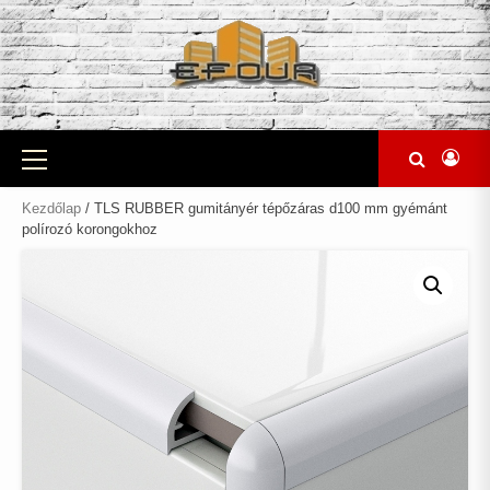
Skip
to
content
Primary
Menu
Kezdőlap
/ TLS RUBBER gumitányér tépőzáras d100 mm gyémánt
polírozó korongokhoz