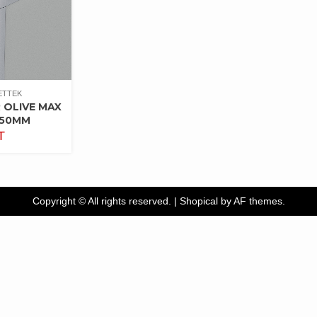
ETTEK
 OLIVE MAX
50MM
T
Copyright © All rights reserved.
|
Shopical
by AF themes.