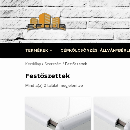
Skip
to
content
TERMÉKEK
GÉPKÖLCSÖNZÉS, ÁLLVÁNYBÉRL
Kezdőlap
/
Szerszám
/ Festőszettek
Festőszettek
Mind a(z) 2 találat megjelenítve