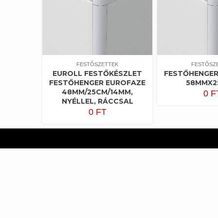
FESTŐSZETTEK
FESTŐSZ
EUROLL FESTŐKÉSZLET
FESTŐHENGER
FESTŐHENGER EUROFAZE
58MMX2
48MM/25CM/14MM,
0
F
NYÉLLEL, RÁCCSAL
0
FT