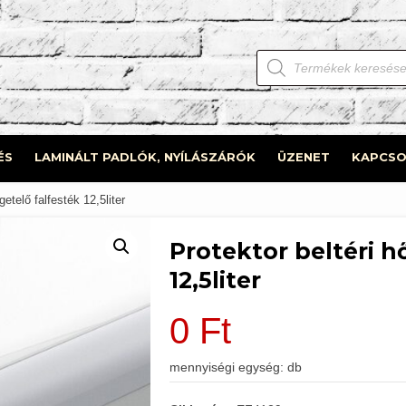
Products
search
ÉS
LAMINÁLT PADLÓK, NYÍLÁSZÁRÓK
ÜZENET
KAPCSO
getelő falfesték 12,5liter
Protektor beltéri h
12,5liter
0
Ft
mennyiségi egység: db