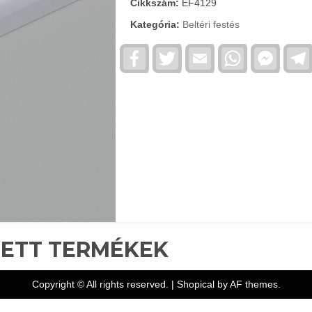
Cikkszám:
EF4129
Kategória:
Beltéri festés
Facebook
Twitter
Email
WhatsApp
Faceb
Messe
TETT TERMÉKEK
Copyright © All rights reserved.
|
Shopical
by AF themes.