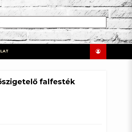
LAT
őszigetelő falfesték