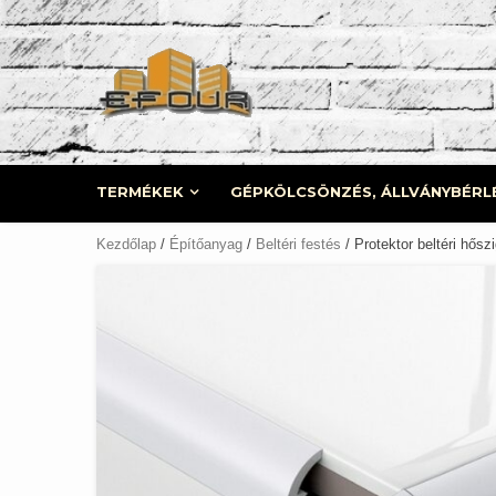
Skip
to
content
TERMÉKEK
GÉPKÖLCSÖNZÉS, ÁLLVÁNYBÉRL
Kezdőlap
/
Építőanyag
/
Beltéri festés
/ Protektor beltéri hőszi