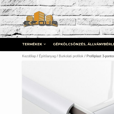
Skip
to
content
TERMÉKEK
GÉPKÖLCSÖNZÉS, ÁLLVÁNYBÉRL
Kezdőlap
/
Építőanyag
/
Burkolati profilok
/ Profilplast 3-pont