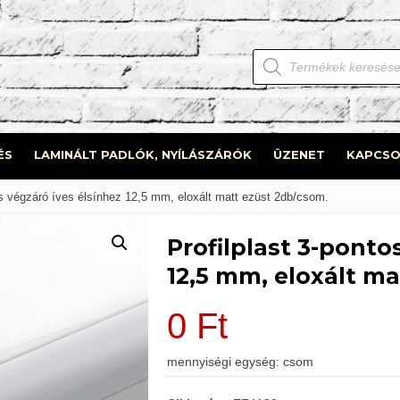
Products
search
ÉS
LAMINÁLT PADLÓK, NYÍLÁSZÁRÓK
ÜZENET
KAPCSO
os végzáró íves élsínhez 12,5 mm, eloxált matt ezüst 2db/csom.
Profilplast 3-ponto
12,5 mm, eloxált m
0
Ft
mennyiségi egység: csom