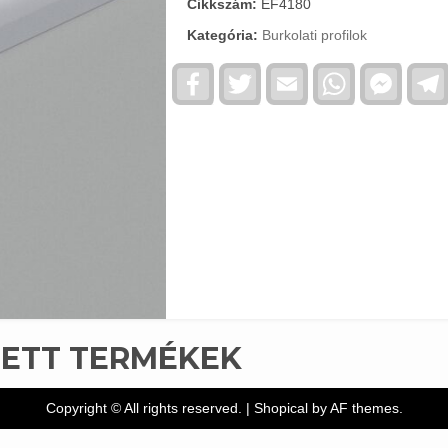
Cikkszám:
EF4180
Kategória:
Burkolati profilok
Facebook
Twitter
Email
WhatsApp
Faceb
Messe
TETT TERMÉKEK
Copyright © All rights reserved.
|
Shopical
by AF themes.