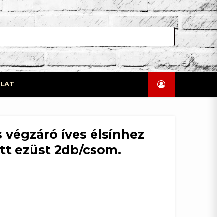
LAT
s végzáró íves élsínhez
att ezüst 2db/csom.