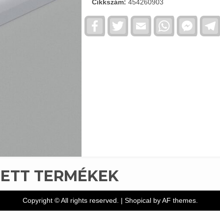
Cikkszám:
454260903
Facebook
Twitter
Email
WhatsApp
Faceb
Messe
TETT TERMÉKEK
Copyright © All rights reserved.
|
Shopical
by AF themes.