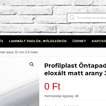
Products
search
ÉS
LAMINÁLT PADLÓK, NYÍLÁSZÁRÓK
ÜZENET
KAPCSO
t matt arany 32 mm 0,9 méter
Profilplast Öntapa
eloxált matt arany
0
Ft
mennyiségi egység: db