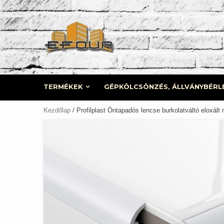
Skip
to
content
TERMÉKEK
GÉPKÖLCSÖNZÉS, ÁLLVÁNYBÉRL
Kezdőlap
/ Profilplast Öntapadós lencse burkolatváltó eloxál