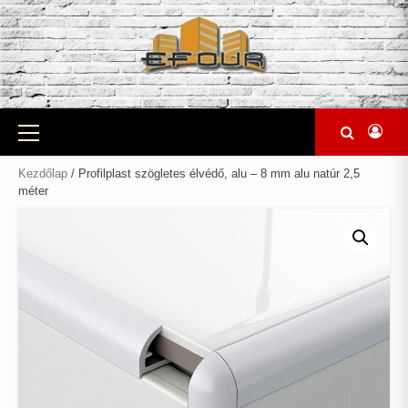
Skip
to
content
Primary
Menu
Kezdőlap
/ Profilplast szögletes élvédő, alu – 8 mm alu natúr 2,5
méter